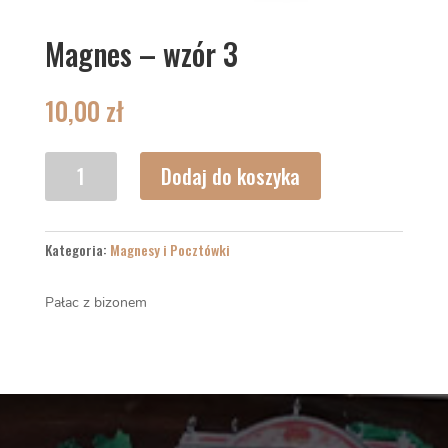
Magnes – wzór 3
10,00
zł
ilość
Dodaj do koszyka
Magnes
–
wzór
Kategoria:
Magnesy i Pocztówki
3
Pałac z bizonem