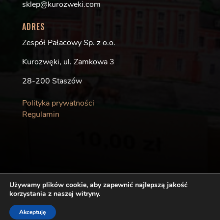
sklep@kurozweki.com
ADRES
Zespół Pałacowy Sp. z o.o.
Kurozwęki, ul. Zamkowa 3
28-200 Staszów
Polityka prywatności
Regulamin
Używamy plików cookie, aby zapewnić najlepszą jakość
Copyright © 2020 PAŁAC KUROZWĘKI. Wszelkie prawa
korzystania z naszej witryny.
zastrzeżone.
Akceptuję
Realizacja: