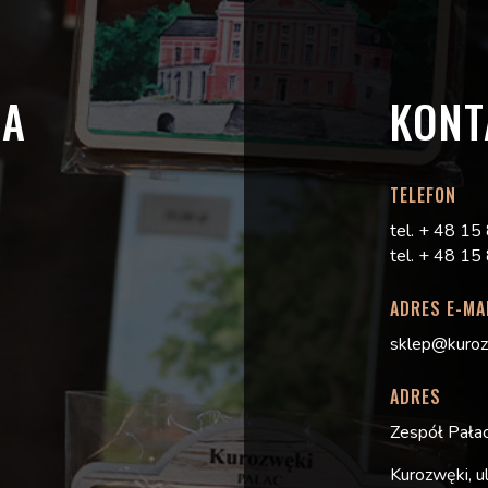
IA
KONT
TELEFON
tel. + 48 1
tel. + 48 1
ADRES E-MA
sklep@kuro
ADRES
Zespół Pałac
Kurozwęki, 