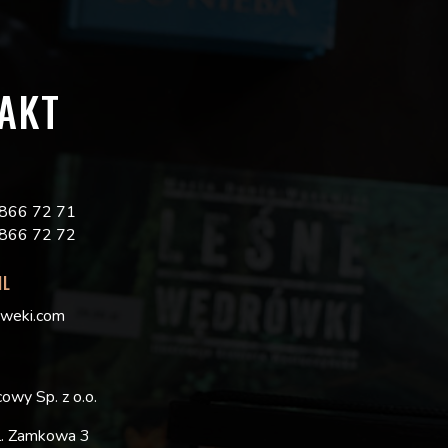
AKT
5 866 72 71
5 866 72 72
IL
zweki.com
owy Sp. z o.o.
ul. Zamkowa 3