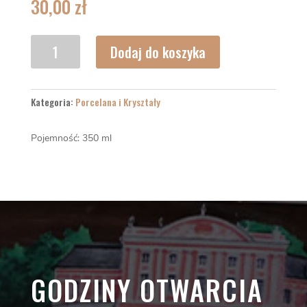
30,00
zł
ilość
Dodaj do koszyka
Kubek
E
Kategoria:
Porcelana i Kryształy
Pojemność: 350 ml
GODZINY OTWARCIA