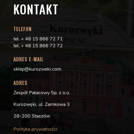
KONTAKT
TELEFON
tel. + 48 15 866 72 71
tel. + 48 15 866 72 72
ADRES E-MAIL
sklep@kurozweki.com
ADRES
Zespół Pałacowy Sp. z o.o.
Kurozwęki, ul. Zamkowa 3
28-200 Staszów
Polityka prywatności