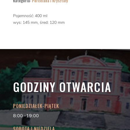
Kategoria:
Porcelana i Kryształy
Pojemność: 400 ml
wys: 145 mm, śred: 120 mm
GODZINY OTWARCIA
PONIEDZIAŁEK-PIĄTEK
8:00 -19:00
SOBOTA I NIEDZIELA