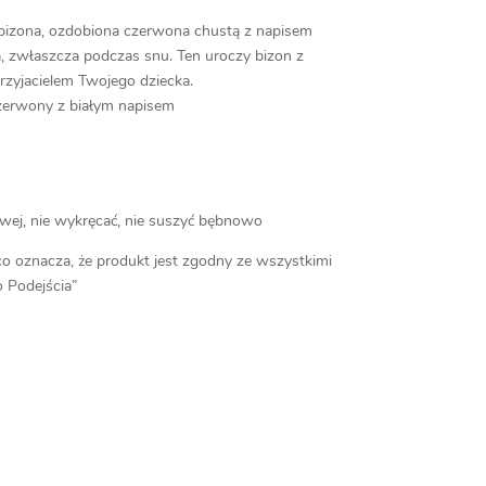
bizona, ozdobiona czerwona chustą z napisem
a, zwłaszcza podczas snu. Ten uroczy bizon z
rzyjacielem Twojego dziecka.
czerwony z białym napisem
~
owej, nie wykręcać, nie suszyć bębnowo
co oznacza, że produkt jest zgodny ze wszystkimi
 Podejścia”