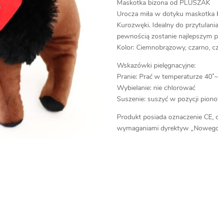
Maskotka bizona od PLUSZAK
Urocza miła w dotyku maskotka 
Kurozwęki. Idealny do przytulani
pewnością zostanie najlepszym p
Kolor: Ciemnobrązowy, czarno, 
Wskazówki pielęgnacyjne:
Pranie: Prać w temperaturze 40˚
Wybielanie: nie chlorować
Suszenie: suszyć w pozycji pion
Produkt posiada oznaczenie CE, 
wymaganiami dyrektyw „Nowego