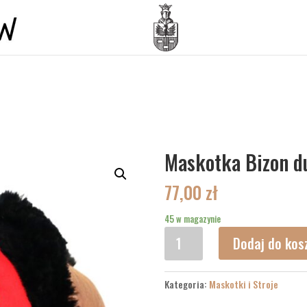
Maskotka Bizon d
77,00
zł
45 w magazynie
ilość
Dodaj do kos
Maskotka
Bizon
duży
Kategoria:
Maskotki i Stroje