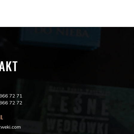
AKT
5 866 72 71
5 866 72 72
IL
zweki.com