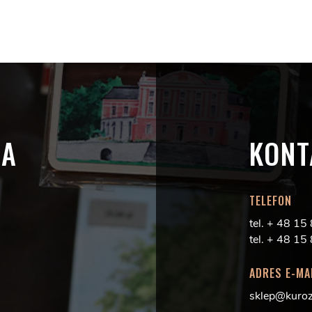
IA
KONT
TELEFON
tel. + 48 1
tel. + 48 1
ADRES E-MA
sklep@kuro