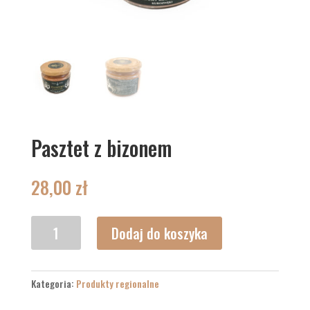
Pasztet z bizonem
28,00
zł
ilość
Dodaj do koszyka
Pasztet
z
bizonem
Kategoria:
Produkty regionalne