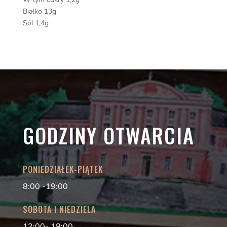
Białko 13g
Sól 1,4g
GODZINY OTWARCIA
PONIEDZIAŁEK-PIĄTEK
8:00 -19:00
SOBOTA I NIEDZIELA
12:00- 18:00