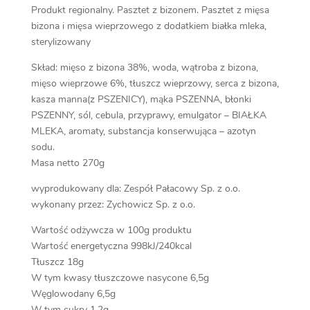
Produkt regionalny. Pasztet z bizonem. Pasztet z mięsa
bizona i mięsa wieprzowego z dodatkiem białka mleka,
sterylizowany
Skład: mięso z bizona 38%, woda, wątroba z bizona,
mięso wieprzowe 6%, tłuszcz wieprzowy, serca z bizona,
kasza manna(z PSZENICY), mąka PSZENNA, błonki
PSZENNY, sól, cebula, przyprawy, emulgator – BIAŁKA
MLEKA, aromaty, substancja konserwująca – azotyn
sodu.
Masa netto 270g
wyprodukowany dla: Zespół Pałacowy Sp. z o.o.
wykonany przez: Zychowicz Sp. z o.o.
Wartość odżywcza w 100g produktu
Wartość energetyczna 998kJ/240kcal
Tłuszcz 18g
W tym kwasy tłuszczowe nasycone 6,5g
Węglowodany 6,5g
W tym cukry 1,2g