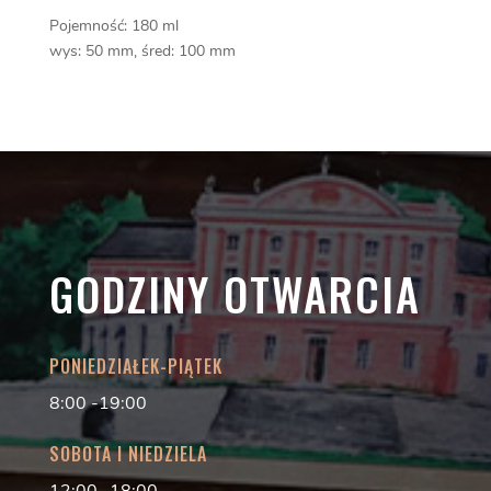
Pojemność: 180 ml
wys: 50 mm, śred: 100 mm
GODZINY OTWARCIA
PONIEDZIAŁEK-PIĄTEK
8:00 -19:00
SOBOTA I NIEDZIELA
12:00- 18:00