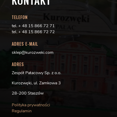
KONTAKT
TELEFON
tel. + 48 15 866 72 71
tel. + 48 15 866 72 72
ADRES E-MAIL
sklep@kurozweki.com
ADRES
Zespół Pałacowy Sp. z o.o.
Kurozwęki, ul. Zamkowa 3
28-200 Staszów
Polityka prywatności
Regulamin