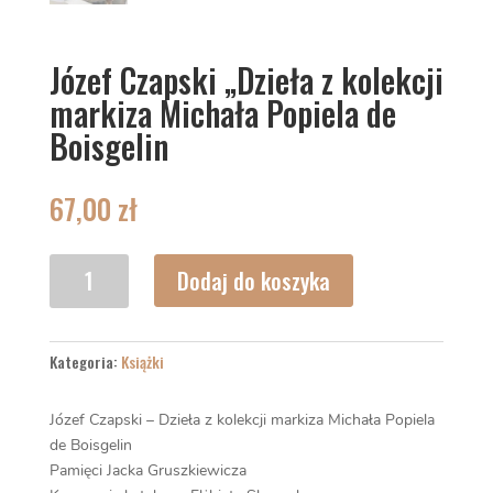
Józef Czapski „Dzieła z kolekcji
markiza Michała Popiela de
Boisgelin
67,00
zł
ilość
Dodaj do koszyka
Józef
Czapski
"Dzieła
Kategoria:
Książki
z
kolekcji
markiza
Józef Czapski – Dzieła z kolekcji markiza Michała Popiela
Michała
de Boisgelin
Popiela
Pamięci Jacka Gruszkiewicza