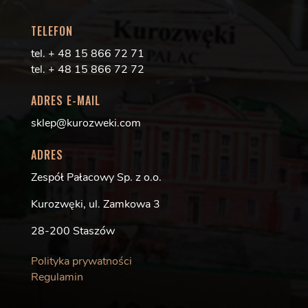
TELEFON
tel. + 48 15 866 72 71
tel. + 48 15 866 72 72
ADRES E-MAIL
sklep@kurozweki.com
ADRES
Zespół Pałacowy Sp. z o.o.
Kurozwęki, ul. Zamkowa 3
28-200 Staszów
Polityka prywatności
Regulamin