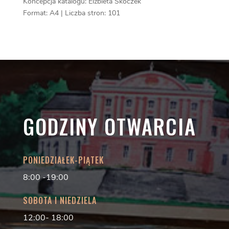
de
Koncepcja katalogu: Elżbieta Skoczek
Boisgelin
Format: A4 | Liczba stron: 101
GODZINY OTWARCIA
PONIEDZIAŁEK-PIĄTEK
8:00 -19:00
SOBOTA I NIEDZIELA
12:00- 18:00