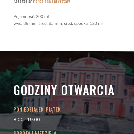
Kategoria:
Porcelana i Kryształy
Pojemność: 200 ml
wys: 85 mm, śred: 83 mm, śred. spodka: 120 ml
GODZINY OTWARCIA
PONIEDZIAŁEK-PIĄTEK
8:00 -19:00
SOBOTA I NIEDZIELA