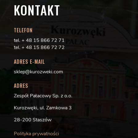
KONTAKT
TELEFON
tel. + 48 15 866 72 71
tel. + 48 15 866 72 72
ADRES E-MAIL
sklep@kurozweki.com
ADRES
Zespół Pałacowy Sp. z o.o.
Kurozwęki, ul. Zamkowa 3
28-200 Staszów
Polityka prywatności