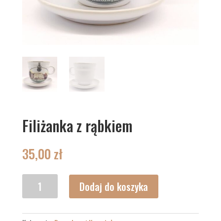
Filiżanka z rąbkiem
35,00
zł
ilość
Dodaj do koszyka
Filiżanka
z
rąbkiem