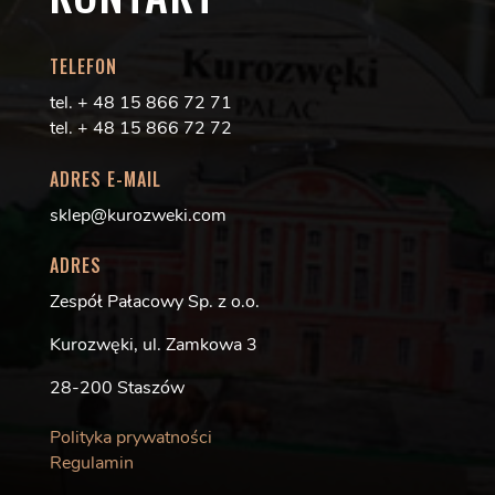
TELEFON
tel. + 48 15 866 72 71
tel. + 48 15 866 72 72
ADRES E-MAIL
sklep@kurozweki.com
ADRES
Zespół Pałacowy Sp. z o.o.
Kurozwęki, ul. Zamkowa 3
28-200 Staszów
Polityka prywatności
Regulamin